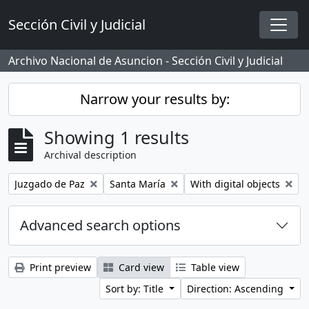
Skip to main content
Sección Civil y Judicial
Togg
Archivo Nacional de Asuncion - Sección Civil y Judicial
Narrow your results by:
Showing 1 results
Archival description
Remove filter:
Remove filter:
Remove filter:
Juzgado de Paz
Santa María
With digital objects
Advanced search options
Print preview
Card view
Table view
Sort by: Title
Direction: Ascending