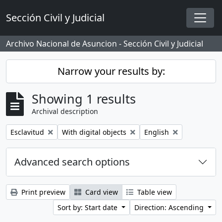
Skip to main content
Sección Civil y Judicial
Togg
Archivo Nacional de Asuncion - Sección Civil y Judicial
Narrow your results by:
Showing 1 results
Archival description
Remove filter:
Remove filter:
Remove filter:
Esclavitud
With digital objects
English
Advanced search options
Print preview
Card view
Table view
Sort by: Start date
Direction: Ascending